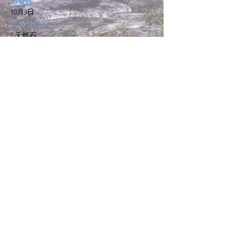
出展日
10月3日
カテゴリー
2:天然石
Twitterアカウント
https://twitter.com/@no11206
URL
https://twitter.com/@kitaya_hm
一覧に戻る
©
2018 -2020
GATE運営委員会
Staff Only