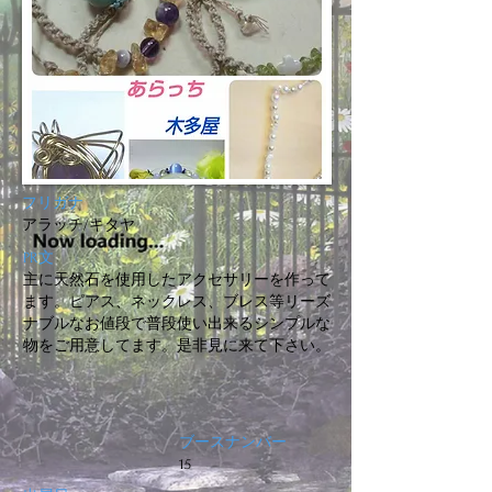
フリガナ
アラッチ/キタヤ
PR文
主に天然石を使用したアクセサリーを作って
ます。ピアス、ネックレス、ブレス等リーズ
ナブルなお値段で普段使い出来るシンプルな
物をご用意してます。是非見に来て下さい。
ブースナンバー
15