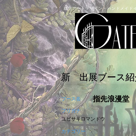
総合アートデザイン・ハンドメイド
新 出展ブース紹
指先浪漫堂
ブース名
フリガナ
ユビサキロマンドウ
カテゴリー