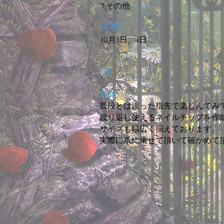
7:その他
出展日
10月3日、4日
URL
PR文
普段とは違った指先で楽しんでみ
繰り返し使えるネイルチップを作
サイズも幅広く揃えております。
実際に爪に乗せて頂いて確かめて